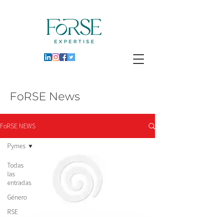
FoRSE News
FoRSE NEWS
Pymes
Todas
las
entradas
Género
RSE