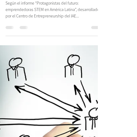
FoRSE Expertise
13 ago 2021
2 min de lectura
La Mujer Empresaria y la
PyME
Según el informe “Protagonistas del futuro:
emprendedoras STEM en América Latina”, desarrollado
por el Centro de Entrepreneurship del IAE...