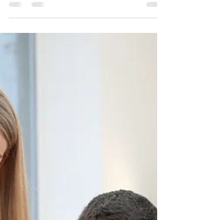
Hablamos con Marcela Lépore, directora de FoRSE
Consultoría y Capacitación, empresa que brinda servicios
especializados en gestión...